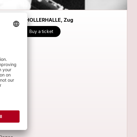
CHOLLERHALLE, Zug
Buy a ticket
übte eine
 sie mit
é
James
ur noch