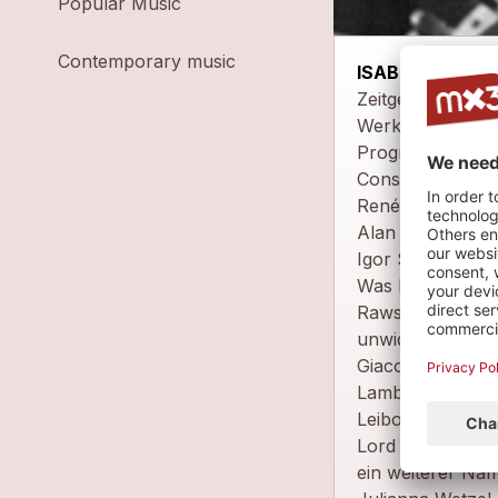
Popular Music
Contemporary music
ISABEL | Ensem
Zeitgenössische 
Werke von Lambe
Programm:
Constant Lamber
René Leibowitz (
Alan Rawsthorne
Igor Stravinsky 
Was haben die K
Rawsthorne geme
unwiderstehlich
Giacometti war s
Lambert und Raws
Leibowitz, dere
Lord ausführlich
ein weiterer Nam