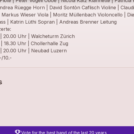
löte | Peter Vögeli Oboe | Nicola Katz Klarinette | Patricia
Andrea Rüegge Horn | David Sontòn Caflisch Violine | Claud
 | Markus Wieser Viola | Moritz Müllenbach Violoncello | Di
ss | Katrin Lüthi Sopran | Andreas Brenner Leitung
erte:
 | 20.00 Uhr | Walcheturm Zürich
 | 18.30 Uhr | Chollerhalle Zug
0 | 20.00 Uhr | Neubad Luzern
-/10.-
s
trophy
Vote for the best band of the last 20 years