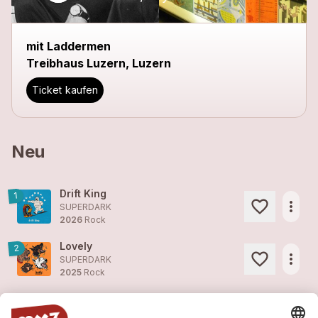
mit Laddermen
Treibhaus Luzern, Luzern
Ticket kaufen
Neu
Drift King
1
more_horiz
SUPERDARK
2026
Rock
Lovely
2
more_horiz
SUPERDARK
2025
Rock
Talk, Talk, Talk
2
more_horiz
SUPERDARK