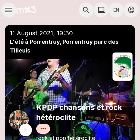
Skip to main content
Main navigation
menu
search
computer
account_circle
EN
close
Add to a playlist
COMPUTER USE D
11 August 2021, 19:30
L'été à Porrentruy, Porrentruy parc des
Tilleuls
KPDP chansons et rock
hétéroclite
rock et pop hétéroclite