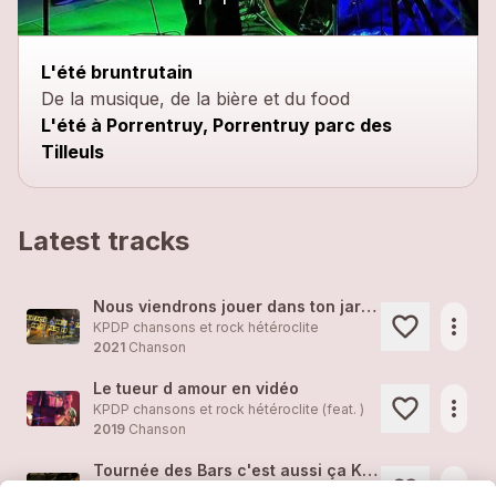
close
L'été bruntrutain
De la musique, de la bière et du food
L'été à Porrentruy, Porrentruy parc des
Tilleuls
Latest tracks
Nous viendrons jouer dans ton jardin !
more_horiz
KPDP chansons et rock hétéroclite
2021
Chanson
Le tueur d amour en vidéo
more_horiz
KPDP chansons et rock hétéroclite (feat. )
2019
Chanson
Tournée des Bars c'est aussi ça KPDP
more_horiz
KPDP chansons et rock hétéroclite (feat. )