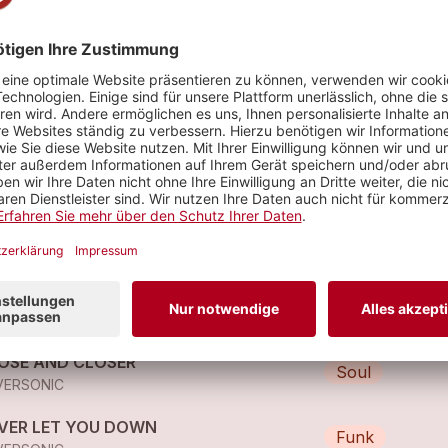
EE YOUR MIND
Pop
VERSONIC
INTING MY TOMORROW
Pop
VERSONIC
OSE AND CLOSER
Soul
VERSONIC
VER LET YOU DOWN
Funk