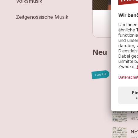
Volksmusik
Zeitgenössische Musik
Neu
FR
1 ON AIR
SIL
PA
SIL
CL
SIL
NE