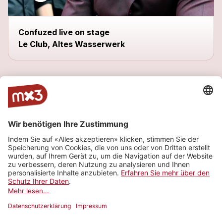
Confuzed live on stage
Le Club, Altes Wasserwerk
Neu
Nothing More To Come
more_horiz
CONFUZED
2014
Rock
Let Me Out
more_horiz
CONFUZED
2010
Rock
Wrong And Right
more_horiz
CONFUZED
2010
Rock