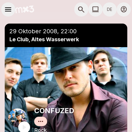
Zum Hauptinhalt springen
Hauptnavigation
menu
search
computer
account_circle
DE
close
Einer Playlist hinzufügen
COMPUTER COMP
29 Oktober 2008, 22:00
Le Club, Altes Wasserwerk
CONFUZED
Rock