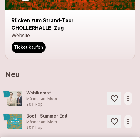
Rücken zum Strand-Tour
CHOLLERHALLE, Zug
Website
Ticket kaufen
Neu
Wahlkampf
1
more_horiz
Männer am Meer
2011
Pop
Böötli Summer Edit
1
more_horiz
Männer am Meer
2011
Pop
Fast Skip Mix