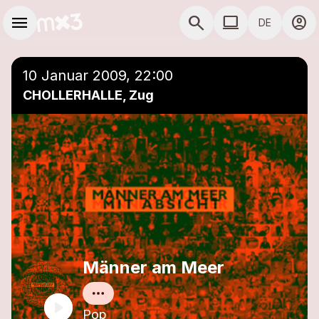
Zum Hauptinhalt springen
Hauptnavigation
menu
search
computer
account_circle
DE
close
Einer Playlist hinzufügen
COMPUTER COMP
10 Januar 2009, 22:00
CHOLLERHALLE, Zug
Männer am Meer
Pop