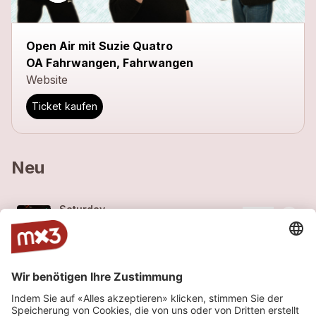
Open Air mit Suzie Quatro
OA Fahrwangen, Fahrwangen
Website
Ticket kaufen
Neu
Saturday
more_horiz
SLIKS
2014
Rock
Storm
more_horiz
SLIKS
2014
Rock
Jackpot