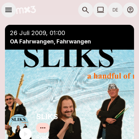
Zum Hauptinhalt springen
Hauptnavigation
menu
search
computer
account_circle
DE
close
Einer Playlist hinzufügen
COMPUTER COMP
26 Juli 2009, 01:00
OA Fahrwangen, Fahrwangen
SLIKS
Rock