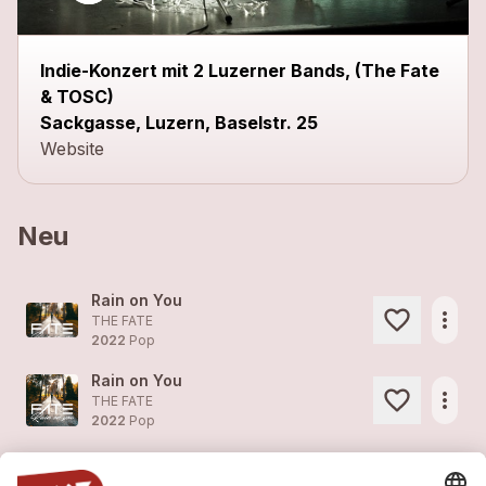
Indie-Konzert mit 2 Luzerner Bands, (The Fate
& TOSC)
Sackgasse, Luzern, Baselstr. 25
Website
Neu
Rain on You
more_horiz
THE FATE
2022
Pop
Rain on You
more_horiz
THE FATE
2022
Pop
Don't ask
more_horiz
THE FATE