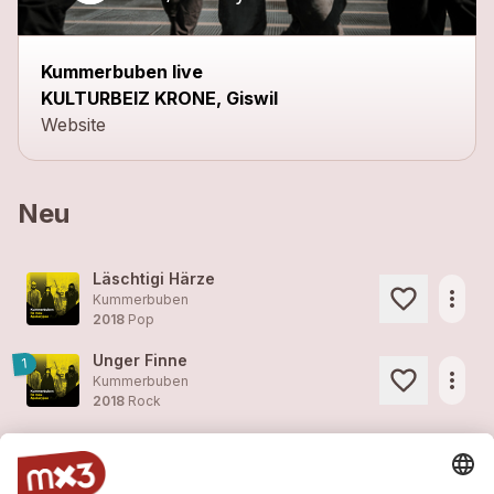
Kummerbuben live
KULTURBEIZ KRONE, Giswil
Website
Neu
Läschtigi Härze
more_horiz
Kummerbuben
2018
Pop
Unger Finne
1
more_horiz
Kummerbuben
2018
Rock
Oberwil-Lieli
2
more_horiz
Kummerbuben
2017
Folk/Country, Folk