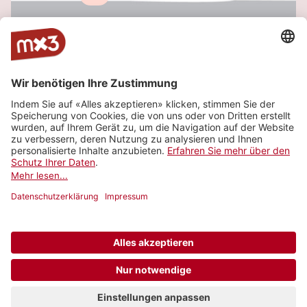
Juice, Poetry Slam
Fri-Air Festival 2009
CentreFries, Fribourg
Website
Karte anzeigen
Ticket kaufen
Neu
© 2006-2026 SRG SSR •
Kontakt
•
API
•
Geschäftsbedingungen
•
Datenschutzeinstellungen