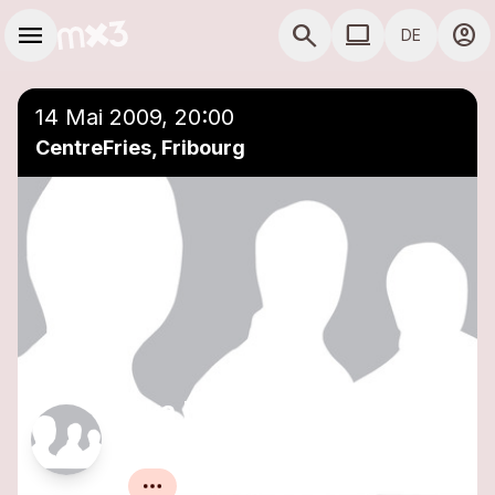
Zum Hauptinhalt springen
Hauptnavigation
menu
search
computer
account_circle
DE
COMPUTER COMP
14 Mai 2009, 20:00
CentreFries, Fribourg
Ska Nerfs,
RoundTableKnights, Dj's
Banderas&Pineapple