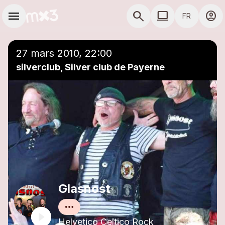
Aller au contenu principal
Navigation principale
menu
search
computer
account_circle
FR
close
Ajouter à une playlist
COMPUTER THÈME
27 mars 2010, 22:00
silverclub, Silver club de Payerne
Glasnost
Helvetico Celtico Rock