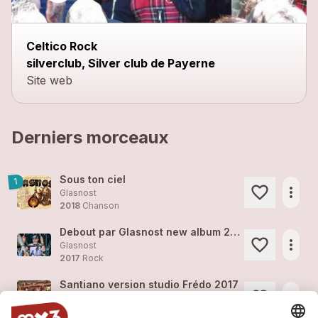
Celtico Rock
silverclub, Silver club de Payerne
Site web
Derniers morceaux
Sous ton ciel
1
more_horiz
Glasnost
2018
Chanson
Debout par Glasnost new album 2018
more_horiz
Glasnost
2017
Rock
Santiano version studio Frédo 2017
more_horiz
Glasnost
2017
Rock