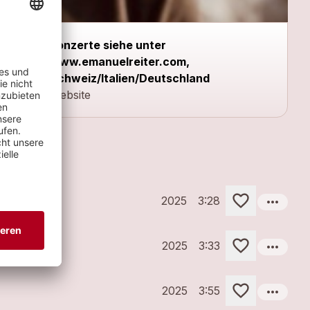
Konzerte siehe unter
www.emanuelreiter.com,
Schweiz/Italien/Deutschland
Website
more_horiz
2025
3:28
more_horiz
2025
3:33
more_horiz
2025
3:55