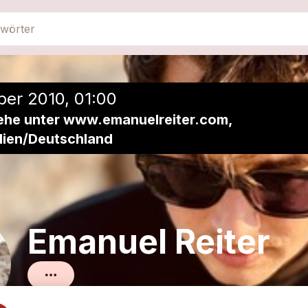
close
Einer Playlist hinzufügen
er 2010, 01:00
iehe unter www.emanuelreiter.com,
lien/Deutschland
Emanuel Reiter
Deutsch Pop / Singer-Songwriter