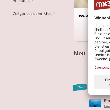
Volksmusik
Zeitgenössische Musik
www.emanuelre
Neu
Ema
Wi
2 ON AIR
Ema
Ema
Ema