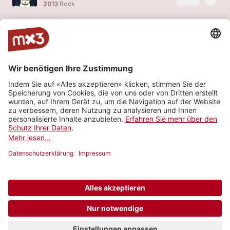
2013
Rock
Please Don`t Go
1
more_horiz
Peter Finc
2013
Pop
Rock This Town Tonight
more_horiz
Peter Finc
2010
Rock
Always On My Mind
2
more_horiz
Peter Finc
2010
Folk/Country, Folk
Mehr sehen
© 2006-2026 SRG SSR •
Kontakt
•
API
•