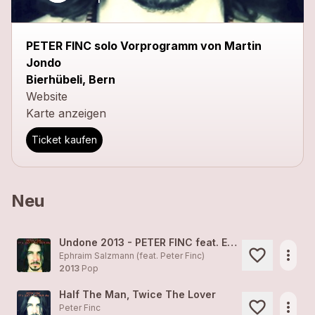
PETER FINC solo Vorprogramm von Martin
Jondo
Bierhübeli, Bern
Website
Karte anzeigen
Ticket kaufen
Neu
Undone 2013 - PETER FINC feat. EPHRAIM SALZMANN
more_horiz
Ephraim Salzmann (feat.
Peter Finc
)
2013
Pop
Half The Man, Twice The Lover
more_horiz
Peter Finc