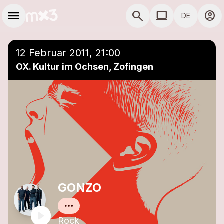
Zum Hauptinhalt springen
Hauptnavigation
menu
search
computer
account_circle
DE
close
Einer Playlist hinzufügen
COMPUTER COMP
12 Februar 2011, 21:00
OX. Kultur im Ochsen, Zofingen
GONZO
Rock