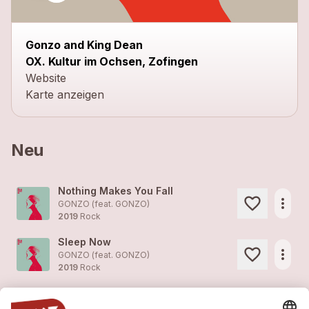
Gonzo and King Dean
OX. Kultur im Ochsen, Zofingen
Website
Karte anzeigen
Neu
Nothing Makes You Fall
more_horiz
GONZO (feat.
GONZO
)
2019
Rock
Sleep Now
more_horiz
GONZO (feat.
GONZO
)
2019
Rock
Until We Silently Fail
more_horiz
GONZO