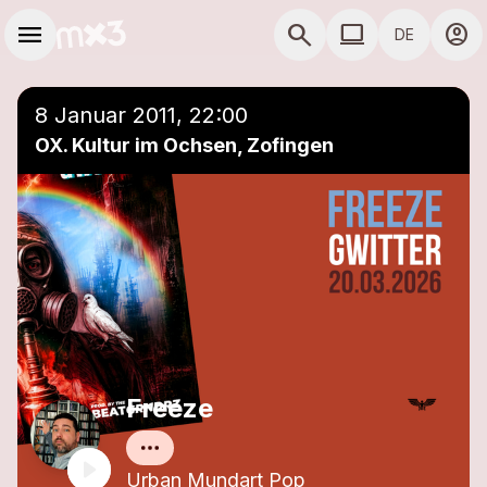
Zum Hauptinhalt springen
Hauptnavigation
menu
search
computer
account_circle
DE
close
Einer Playlist hinzufügen
COMPUTER COMP
8 Januar 2011, 22:00
OX. Kultur im Ochsen, Zofingen
Freeze
Urban Mundart Pop