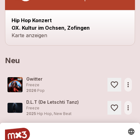
Hip Hop Konzert
OX. Kultur im Ochsen, Zofingen
Karte anzeigen
Neu
Gwitter
more_horiz
Freeze
2026
Pop
D.L.T (De Letschti Tanz)
more_horiz
Freeze
2025
Hip Hop, New Beat
Guet?!
1
more_horiz
Freeze
2025
Hip Hop, New Beat