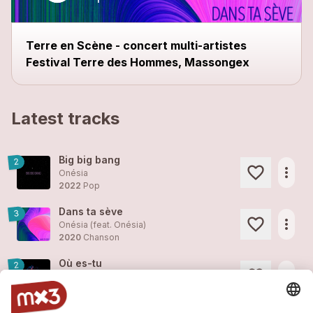
Terre en Scène - concert multi-artistes
Festival Terre des Hommes, Massongex
Latest tracks
Big big bang
2
more_horiz
Onésia
2022
Pop
Dans ta sève
3
more_horiz
Onésia (feat.
Onésia
)
2020
Chanson
Où es-tu
2
more_horiz
Onésia
2017
Pop