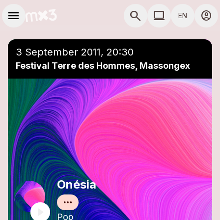
Skip to main content
Main navigation
menu
search
computer
account_circle
EN
close
Add to a playlist
COMPUTER USE D
3 September 2011, 20:30
Festival Terre des Hommes, Massongex
Onésia
Pop