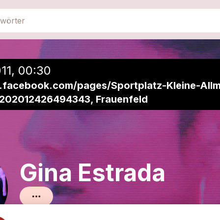
close
Einer Playlist hinzufügen
11, 00:30
.facebook.com/pages/Sportplatz-Kleine-All
/202012426494343, Frauenfeld
Gina Estrada
Alternative Dance