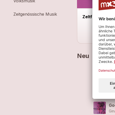
Volksmusik
Zeitgenössische Musik
Zeltfest Frauen
Neu
On
Gin
EX
Gin
Go
Gin