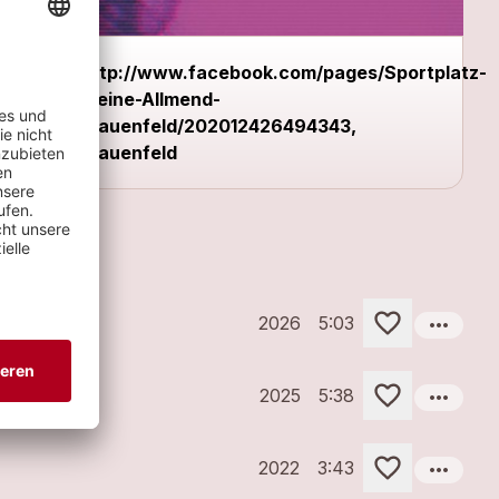
http://www.facebook.com/pages/Sportplatz-
Kleine-Allmend-
Frauenfeld/202012426494343,
Frauenfeld
more_horiz
2026
5:03
more_horiz
2025
5:38
more_horiz
2022
3:43