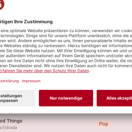
feld
e Word
Pop
a Estrada
ACTLY LIKE YOU
Pop
a Estrada
od Things
Pop
a Estrada