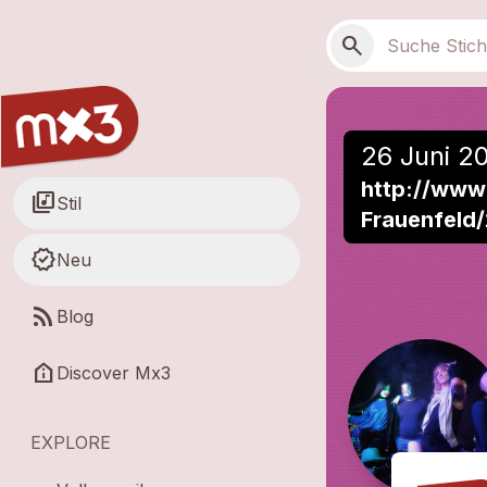
Zum Hauptinhalt springen
Hauptnavigation
Suchen
search
26 Juni 20
http://www
library_music
Stil
Frauenfeld
new_releases
Neu
rss_feed
Blog
help_clinic
Discover Mx3
EXPLORE