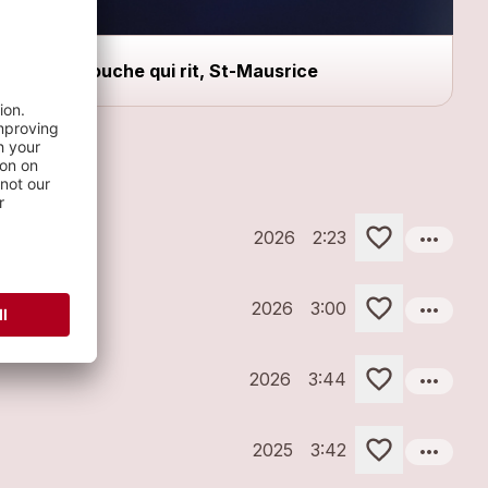
Bouche qui rit, St-Mausrice
more_horiz
2026
2:23
more_horiz
2026
3:00
more_horiz
2026
3:44
more_horiz
2025
3:42