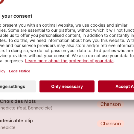
née Différencier
s
uatteur d'appartement
Chanson
nedicte (feat.
Bennedicte
)
p Gentille
Chanson
nedicte
 Choix des Mots
Chanson
nedicte (feat.
Bennedicte
)
ndésirable clip
Chanson
nedicte