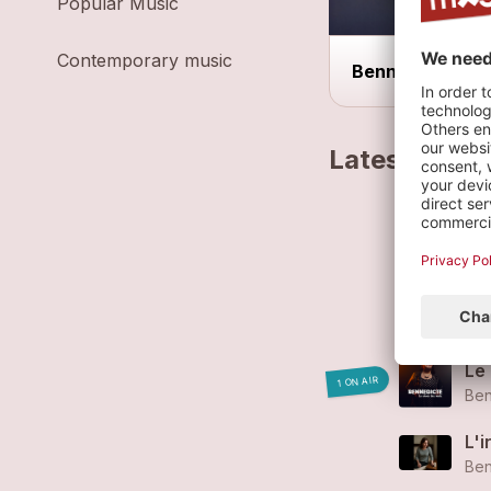
Popular Music
Contemporary music
Bennedicte tour
Latest track
Sq
Ben
Tro
Ben
Le
1 ON AIR
Ben
L'i
Ben