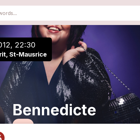
close
Add to a playlist
012, 22:30
rit, St-Mausrice
Bennedicte
Chanson