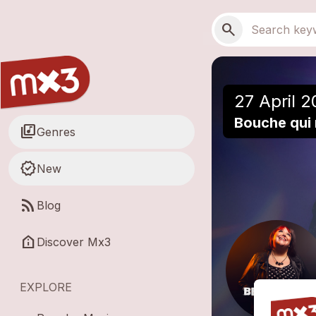
Skip to main content
Main navigation
Search
search
27 April 2
Bouche qui 
library_music
Genres
new_releases
New
rss_feed
Blog
help_clinic
Discover Mx3
EXPLORE