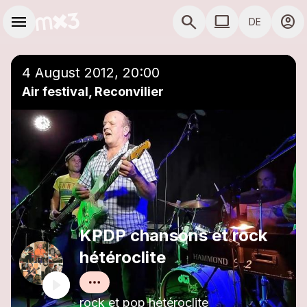
Zum Hauptinhalt springen
Hauptnavigation
menu
search
computer
account_circle
DE
close
Einer Playlist hinzufügen
COMPUTER COMP
4 August 2012, 20:00
Air festival, Reconvilier
KPDP chansons et rock
hétéroclite
rock et pop hétéroclite