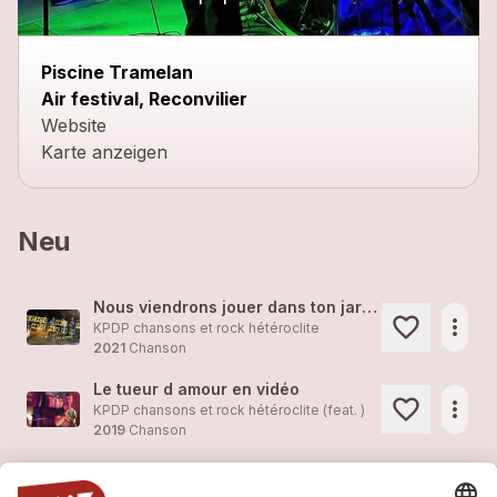
Piscine Tramelan
Air festival, Reconvilier
Website
Karte anzeigen
Neu
Nous viendrons jouer dans ton jardin !
more_horiz
KPDP chansons et rock hétéroclite
2021
Chanson
Le tueur d amour en vidéo
more_horiz
KPDP chansons et rock hétéroclite (feat. )
2019
Chanson
Tournée des Bars c'est aussi ça KPDP
more_horiz
KPDP chansons et rock hétéroclite (feat. )