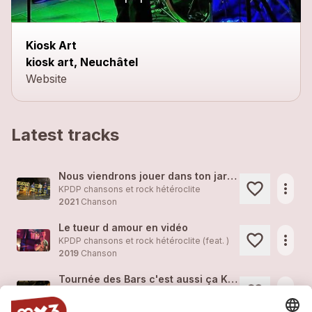
Kiosk Art
kiosk art, Neuchâtel
Website
Latest tracks
Nous viendrons jouer dans ton jardin !
more_horiz
KPDP chansons et rock hétéroclite
2021
Chanson
Le tueur d amour en vidéo
more_horiz
KPDP chansons et rock hétéroclite (feat. )
2019
Chanson
Tournée des Bars c'est aussi ça KPDP
more_horiz
KPDP chansons et rock hétéroclite (feat. )
2019
Rock