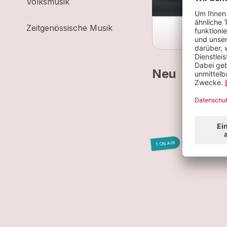
Volksmusik
Zeitgenössische Musik
Neu
ME
FH
WÁ
1 ON AIR
FH