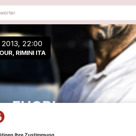
close
Einer Playlist hinzufügen
 2013, 22:00
OUR, RIMINI ITA
FHOBI
Metal/Punk