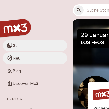
Zum Hauptinhalt springen
Hauptnavigation
Suchen
search
29 Januar
LOS FEOS T
library_music
Stil
new_releases
Neu
rss_feed
Blog
help_clinic
Discover Mx3
EXPLORE