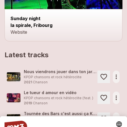
Sunday night
la spirale, Fribourg
Website
Latest tracks
Nous viendrons jouer dans ton jardin !
more_horiz
KPDP chansons et rock hétéroclite
2021
Chanson
Le tueur d amour en vidéo
more_horiz
KPDP chansons et rock hétéroclite (feat. )
2019
Chanson
Tournée des Bars c'est aussi ça KPDP
more_horiz
KPDP chansons et rock hétéroclite (feat. )
2019
Rock