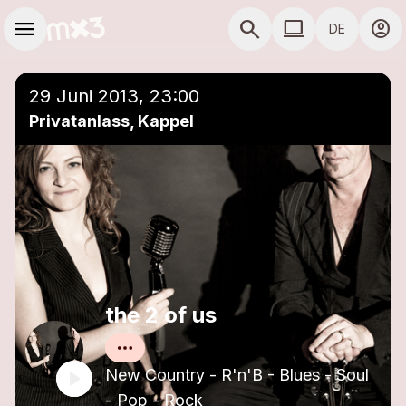
Zum Hauptinhalt springen
Hauptnavigation
menu
search
computer
account_circle
DE
close
Einer Playlist hinzufügen
COMPUTER COMP
29 Juni 2013, 23:00
Privatanlass, Kappel
the 2 of us
New Country - R'n'B - Blues - Soul
- Pop - Rock