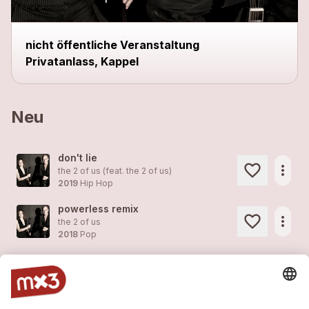
nicht öffentliche Veranstaltung
Privatanlass, Kappel
Neu
don't lie
more_horiz
the 2 of us (feat.
the 2 of us
)
2019
Hip Hop
powerless remix
more_horiz
the 2 of us
2018
Pop
song instead of a kiss
more_horiz
the 2 of us
2018
Pop