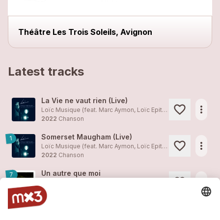
Théâtre Les Trois Soleils, Avignon
Latest tracks
La Vie ne vaut rien (Live)
more_horiz
Loïc Musique (feat.
Marc Aymon
, Loïc Epitaux-Fallot, Samantha Granger, Jérémie Kisling)
2022
Chanson
Somerset Maugham (Live)
1
more_horiz
Loïc Musique (feat.
Marc Aymon
, Loïc Epitaux-Fallot, Jérémie Kisling)
2022
Chanson
Un autre que moi
7
more_horiz
Marc Aymon
2021
Pop
L'oiseau
5
more_horiz
Marc Aymon