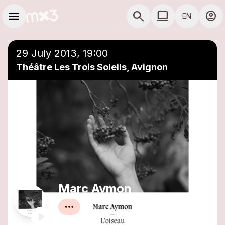
Skip to main content
Main navigation
menu
search
computer
account_circle
EN
close
Add to a playlist
COMPUTER USE D
29 July 2013, 19:00
Théâtre Les Trois Soleils, Avignon
Marc Aymon
Chanson