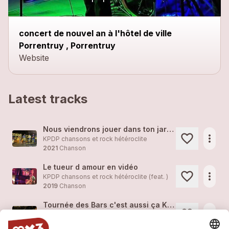
concert de nouvel an à l'hôtel de ville
Porrentruy , Porrentruy
Website
Latest tracks
Nous viendrons jouer dans ton jardin !
more_horiz
KPDP chansons et rock hétéroclite
2021
Chanson
Le tueur d amour en vidéo
more_horiz
KPDP chansons et rock hétéroclite (feat. )
2019
Chanson
Tournée des Bars c'est aussi ça KPDP
more_horiz
KPDP chansons et rock hétéroclite (feat. )
2019
Rock