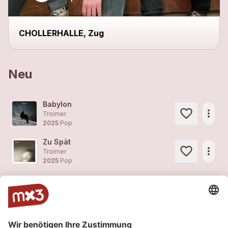
CHOLLERHALLE, Zug
Neu
Babylon
more_horiz
Troimer
2025
Pop
Zu Spät
more_horiz
Troimer
2025
Pop
Captain meiner Seele
more_horiz
Troimer
2025
Pop
Die Box
more_horiz
Troimer