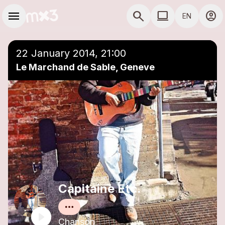
Skip to main content
Main navigation
menu
search
computer
account_circle
EN
close
Add to a playlist
COMPUTER USE D
22 January 2014, 21:00
Le Marchand de Sable, Geneve
Capitaine Etc.
Chanson