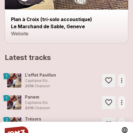
Plan à Croix (tri-solo accoustique)
Le Marchand de Sable, Geneve
Website
Latest tracks
L'effet Pavillon
1
more_horiz
Capitaine Etc.
2016
Chanson
Panem
1
more_horiz
Capitaine Etc.
2016
Chanson
Trésors
2
more_horiz
Capitaine Etc.
2016
Chanson