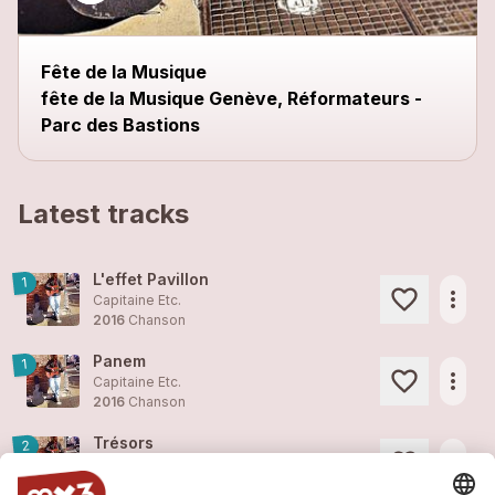
Fête de la Musique
fête de la Musique Genève, Réformateurs -
Parc des Bastions
Latest tracks
L'effet Pavillon
1
more_horiz
Capitaine Etc.
2016
Chanson
Panem
1
more_horiz
Capitaine Etc.
2016
Chanson
Trésors
2
more_horiz
Capitaine Etc.
2016
Chanson