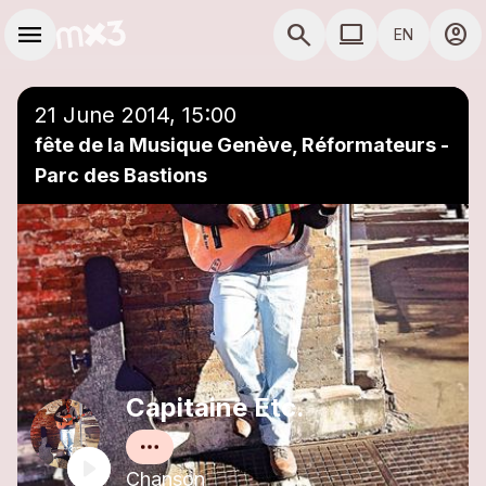
Skip to main content
Main navigation
menu
search
computer
account_circle
EN
close
Add to a playlist
COMPUTER USE D
21 June 2014, 15:00
fête de la Musique Genève, Réformateurs -
Parc des Bastions
Capitaine Etc.
Chanson