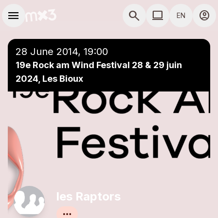
Skip to main content
Main navigation
menu
search
computer
account_circle
EN
COMPUTER USE D
28 June 2014, 19:00
19e Rock am Wind Festival 28 & 29 juin
2024, Les Bioux
les Raptors