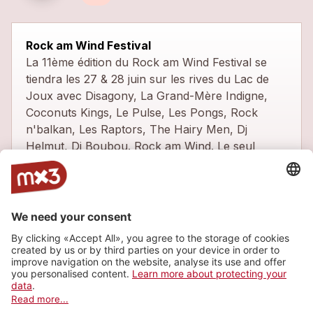
Rock am Wind Festival
La 11ème édition du Rock am Wind Festival se
tiendra les 27 & 28 juin sur les rives du Lac de
Joux avec Disagony, La Grand-Mère Indigne,
Coconuts Kings, Le Pulse, Les Pongs, Rock
n'balkan, Les Raptors, The Hairy Men, Dj
Helmut, Dj Boubou. Rock am Wind. Le seul
festival de l'été où le port du bonnet est
recommandé! Bienvenue à toutes et tous! Entrée
libre
19e Rock am Wind Festival 28 & 29 juin 2024,
Les Bioux
Show map
Latest tracks