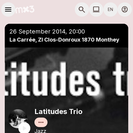
Skip to main content
Main navigation
menu
search
computer
account_circle
EN
close
Add to a playlist
COMPUTER USE D
26 September 2014, 20:00
La Carrée, ZI Clos-Donroux 1870 Monthey
Latitudes Trio
Jazz