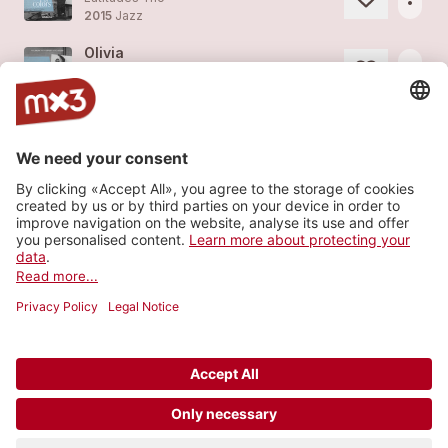
2015
Jazz
Olivia
more_horiz
Latitudes Trio
2015
Jazz
Mirage - Latitudes trio
more_horiz
Latitudes Trio
2015
Jazz
Samarkand
more_horiz
Latitudes Trio
2015
Jazz
Load more
© 2006-2026 SRG SSR •
Contact
•
API
•
Legal