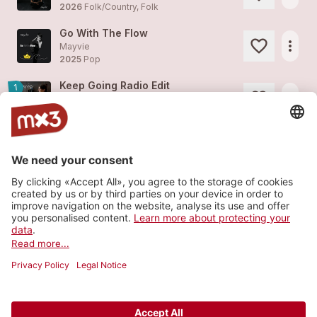
2026
Folk/Country, Folk
Go With The Flow
more_horiz
Mayvie
2025
Pop
Keep Going Radio Edit
1
more_horiz
Mayvie
2025
Pop
Jump The Gun
1
more_horiz
Mayvie
2024
Pop
Step By Step (Ukulele Remake)
more_horiz
Mayvie
2023
Pop
Load more