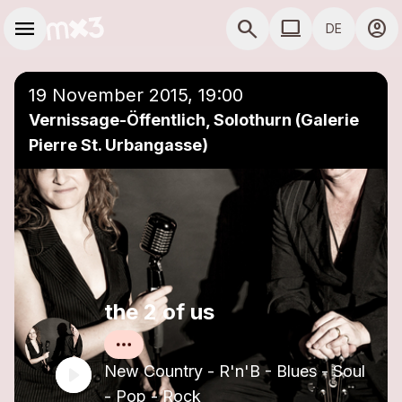
Zum Hauptinhalt springen
Hauptnavigation
menu
search
computer
account_circle
DE
close
Einer Playlist hinzufügen
COMPUTER COMP
19 November 2015, 19:00
Vernissage-Öffentlich, Solothurn (Galerie
Pierre St. Urbangasse)
the 2 of us
New Country - R'n'B - Blues - Soul
- Pop - Rock