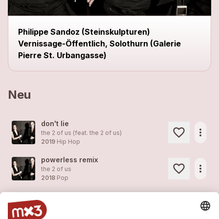
Philippe Sandoz (Steinskulpturen)
Vernissage-Öffentlich, Solothurn (Galerie
Pierre St. Urbangasse)
Neu
don't lie
more_horiz
the 2 of us (feat.
the 2 of us
)
2019
Hip Hop
powerless remix
more_horiz
the 2 of us
2018
Pop
song instead of a kiss
more_horiz
the 2 of us
2018
Pop