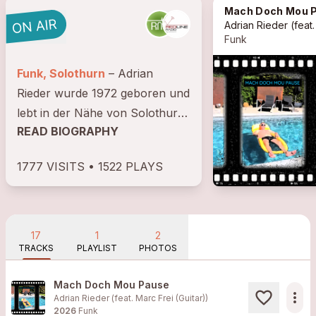
Mach Doch Mou Paus
Adrian Rieder
(feat. Marc Frei (Guitar)
Funk
Funk, Solothurn
– Adrian
Rieder wurde 1972 geboren und
lebt in der Nähe von Solothurn.
READ BIOGRAPHY
Musik prägte schon immer sein
Leben. Sei es am Klavier, am
1777 VISITS • 1522 PLAYS
Bass (mit seiner Band Shortcut
2 Infinity) oder beim kreieren
und...
17
1
2
TRACKS
PLAYLIST
PHOTOS
Mach Doch Mou Pause
more_horiz
Adrian Rieder (feat. Marc Frei (Guitar))
2026
Funk