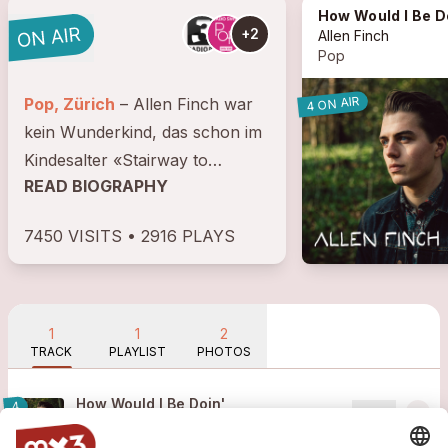
How Would I Be Doi
+2
Allen Finch
Pop
4 ON AIR
Pop, Zürich
– Allen Finch war
kein Wunderkind, das schon im
Kindesalter «Stairway to
READ BIOGRAPHY
Heaven» spielte. Nein, er
begann erst gegen Ende einer
7450 VISITS • 2916 PLAYS
etwas holprigen Schulkarriere,
eigene Songs zu schreiben.
2014, nach...
1
1
2
TRACK
PLAYLIST
PHOTOS
How Would I Be Doin'
4
more_horiz
Allen Finch
2016
Pop