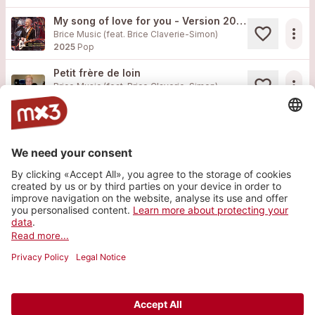
My song of love for you - Version 2025
more_horiz
Brice Music (feat. Brice Claverie-Simon)
2025
Pop
Petit frère de loin
more_horiz
Brice Music (feat. Brice Claverie-Simon)
2024
Chanson
Pas à pas
1
more_horiz
Brice Music
2024
Pop
Ne laisse personne briser tes rêves
1
more_horiz
Brice Music (feat. Brice Claverie-Simon)
2022
Pop
Load more