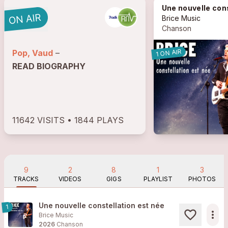
Une nouvelle constellation est n
Brice Music
Chanson
1 ON AIR
Pop, Vaud
–
READ BIOGRAPHY
11642 VISITS • 1844 PLAYS
9
2
8
1
3
TRACKS
VIDEOS
GIGS
PLAYLIST
PHOTOS
Une nouvelle constellation est née
1
more_horiz
Brice Music
2026
Chanson