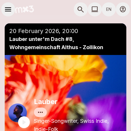
Skip to main content
Main navigation
menu
search
computer
account_circle
EN
close
Add to a playlist
COMPUTER USE D
20 February 2026, 20:00
Lauber unter'm Dach #8,
Wohngemeinschaft Althus - Zollikon
Lauber
Singer-Songwriter, Swiss Indie,
Indie-Folk