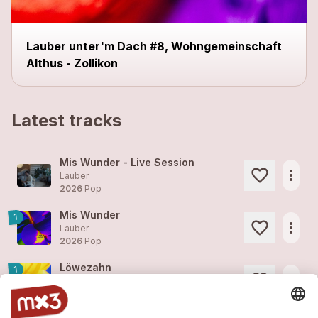
Lauber unter'm Dach #8, Wohngemeinschaft
Althus - Zollikon
Latest tracks
Mis Wunder - Live Session
more_horiz
Lauber
2026
Pop
Mis Wunder
1
more_horiz
Lauber
2026
Pop
Löwezahn
1
more_horiz
Lauber
2026
Pop