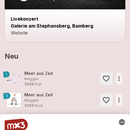
close
Livekonzert
Galerie am Stephansberg, Bamberg
Website
Neu
Meer aus Zeit
1
more_horiz
Megges
2026
Pop
Meer aus Zeit
3
more_horiz
Megges
2026
Rock
Tanz
1
more_horiz
Megges
2025
Rock