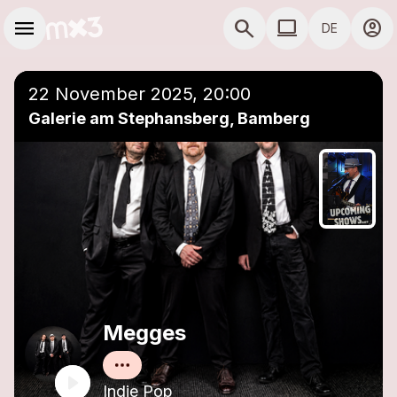
Zum Hauptinhalt springen
Hauptnavigation
menu
search
computer
account_circle
DE
close
Einer Playlist hinzufügen
COMPUTER COMP
22 November 2025, 20:00
Galerie am Stephansberg, Bamberg
Megges
Indie Pop