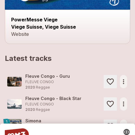
PowerMesse Viege
Viege Suisse, Viege Suisse
Website
Latest tracks
Fleuve Congo - Guru
more_horiz
FLEUVE CONGO
2020
Reggae
Fleuve Congo - Black Star
more_horiz
FLEUVE CONGO
2020
Reggae
Simona
1
more_horiz
FLEUVE CONGO (feat. )
2020
Reggae