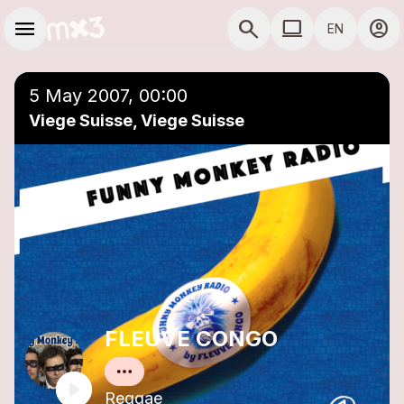
Skip to main content
Main navigation
menu
search
computer
account_circle
EN
close
Add to a playlist
COMPUTER USE D
5 May 2007, 00:00
Viege Suisse, Viege Suisse
FLEUVE CONGO
Reggae