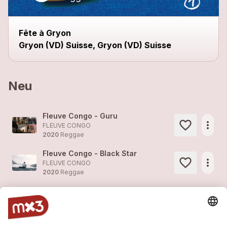
Fête à Gryon
Gryon (VD) Suisse, Gryon (VD) Suisse
Neu
Fleuve Congo - Guru
more_horiz
FLEUVE CONGO
2020
Reggae
Fleuve Congo - Black Star
more_horiz
FLEUVE CONGO
2020
Reggae
Simona
1
more_horiz
FLEUVE CONGO (feat. )
2020
Reggae