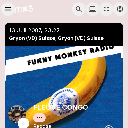
Zum Hauptinhalt springen
Hauptnavigation
menu
search
computer
account_circle
DE
close
Einer Playlist hinzufügen
COMPUTER COMP
13 Juli 2007, 23:27
Gryon (VD) Suisse, Gryon (VD) Suisse
FLEUVE CONGO
Reggae