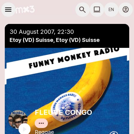
Skip to main content
Main navigation
menu
search
computer
account_circle
EN
close
Add to a playlist
COMPUTER USE D
30 August 2007, 22:30
Etoy (VD) Suisse, Etoy (VD) Suisse
FLEUVE CONGO
Reggae