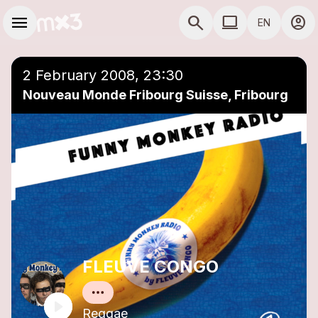
Skip to main content
Main navigation
menu
search
computer
account_circle
EN
close
Add to a playlist
COMPUTER USE D
2 February 2008, 23:30
Nouveau Monde Fribourg Suisse, Fribourg
FLEUVE CONGO
Reggae