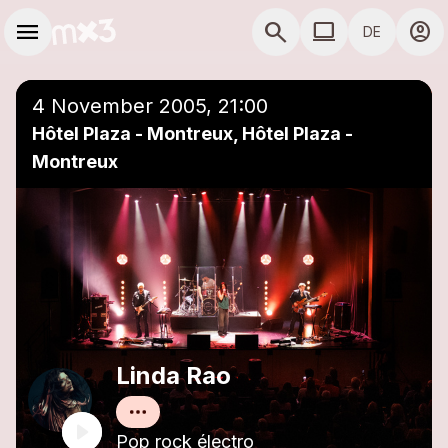
Zum Hauptinhalt springen
Hauptnavigation
menu
search
computer
account_circle
DE
close
Einer Playlist hinzufügen
COMPUTER COMP
4 November 2005, 21:00
Hôtel Plaza - Montreux, Hôtel Plaza -
Montreux
Linda Rao
Pop rock électro