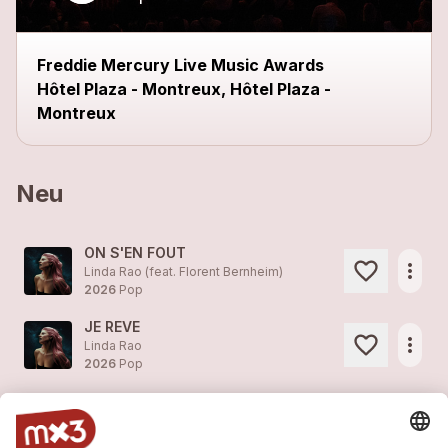
Freddie Mercury Live Music Awards
Hôtel Plaza - Montreux, Hôtel Plaza -
Montreux
Neu
ON S'EN FOUT
more_horiz
Linda Rao (feat. Florent Bernheim)
2026
Pop
JE REVE
more_horiz
Linda Rao
2026
Pop
EN TRANSE
more_horiz
Linda Rao
2026
Pop