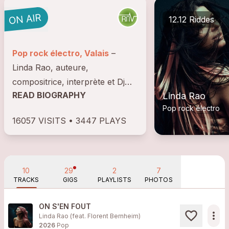
12.12 Riddes
Pop rock électro, Valais
–
Linda Rao, auteure,
compositrice, interprète et Dj
READ BIOGRAPHY
Linda Rao
suisse d’origine italienne, se
Pop rock électro
révèle à travers un nouvel
16057 VISITS • 3447 PLAYS
album intitulé "On s’en fout !",
sorti en mai 2026. Pour la
création, elle collabore...
10
29
2
7
TRACKS
GIGS
PLAYLISTS
PHOTOS
ON S'EN FOUT
more_horiz
Linda Rao (feat. Florent Bernheim)
2026
Pop