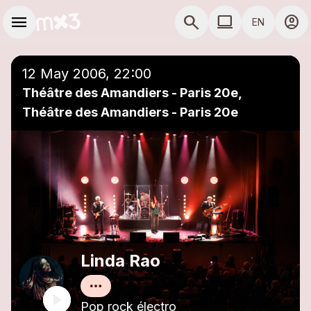
Skip to main content
Main navigation
menu
search
computer
account_circle
EN
close
Add to a playlist
COMPUTER USE D
12 May 2006, 22:00
Théâtre des Amandiers - Paris 20e,
Théâtre des Amandiers - Paris 20e
Linda Rao
Pop rock électro