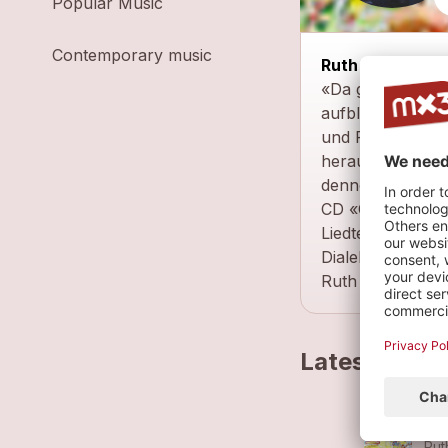
Popular Music
Contemporary music
Ruth Juon singt
«Da gibt es dies
aufblüht: Hübsc
und Perlen aus d
herausgepickt un
dennoch einfühl
CD «Christmas Pa
Liedtexten und 
Dialektliedern, 
Ruth Juon
Latest track
Vi
Rut