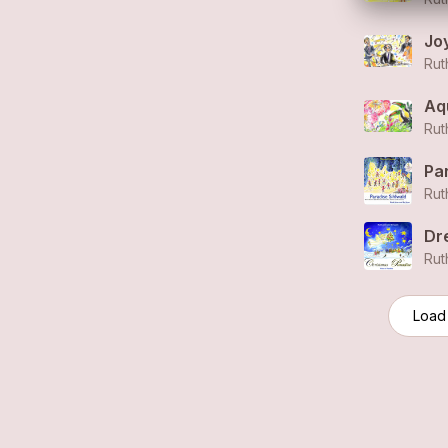
Jo
Rut
Aq
Rut
Rut
Dr
Rut
Load