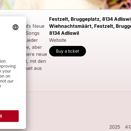
Festzelt, Bruggeplatz, 8134 Adliswil
eit wieder aufs Neue
Wiehnachtsmäärt, Festzelt, Brugge
eltbekannte Songs
8134 Adliswil
 schönsten Lieder
Website
anz neuartige, aber
Buy a ticket
r, Ihnen unsere neue
ch gestaltet, mit den
ernden Bouquet aus
2025
4: