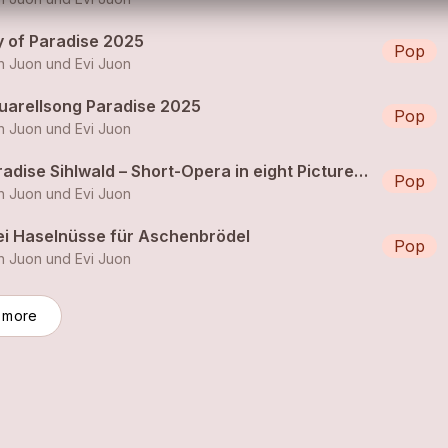
y of Paradise 2025
Pop
h Juon und Evi Juon
uarellsong Paradise 2025
Pop
h Juon und Evi Juon
Paradise Sihlwald – Short-Opera in eight Pictures for Aquarelles, Soprano and Orchestra by Ruth Juon and Evi Juon
Pop
h Juon und Evi Juon
ei Haselnüsse für Aschenbrödel
Pop
h Juon und Evi Juon
 more