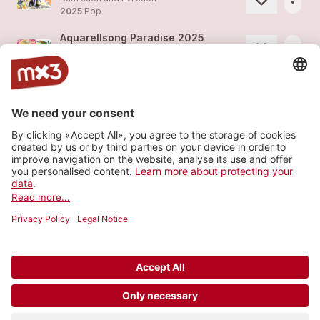
2025
Pop
Aquarellsong Paradise 2025
more_horiz
Ruth Juon und Evi Juon
2025
Pop
Paradise Sihlwald – Short-Opera in eight Pictures for Aquarelles, Soprano and Orchestra by Ruth Juon and Evi Juon
more_horiz
Ruth Juon und Evi Juon
2018
Pop
Drei Haselnüsse für Aschenbrödel
more_horiz
Ruth Juon und Evi Juon
2017
Pop
Load more
© 2006-2026 SRG SSR •
Contact
•
API
•
Legal