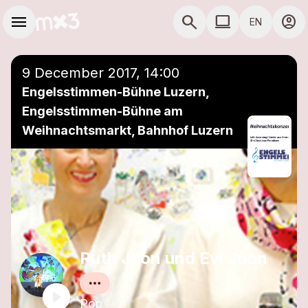
Skip to main content
Main navigation
menu
search
computer
account_circle
EN
close
Add to a playlist
COMPUTER USE D
9 December 2017, 14:00
Engelsstimmen-Bühne Luzern,
Engelsstimmen-Bühne am
Weihnachtsmarkt, Bahnhof Luzern
Ruth Juon und Evi Juon
Pop