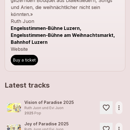
glitzernden Bouquet aus Dialektliedern, Songs
und Arien, die weihnächtlicher nicht sein
könnten.»
Ruth Juon
Engelsstimmen-Bühne Luzern,
Engelsstimmen-Bühne am Weihnachtsmarkt,
Bahnhof Luzern
Website
Buy a ticket
Latest tracks
Vision of Paradise 2025
more_horiz
Ruth Juon und Evi Juon
2025
Pop
Joy of Paradise 2025
more_horiz
Ruth Juon und Evi Juon