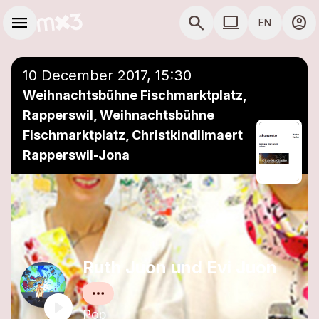
Skip to main content
Main navigation
menu
search
computer
account_circle
EN
close
Add to a playlist
COMPUTER USE D
10 December 2017, 15:30
Weihnachtsbühne Fischmarktplatz,
Rapperswil, Weihnachtsbühne
Fischmarktplatz, Christkindlimaert
Rapperswil-Jona
Ruth Juon und Evi Juon
Pop