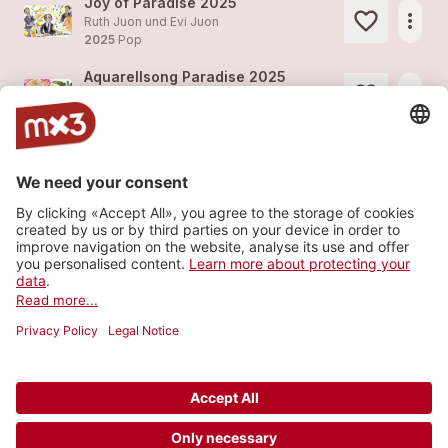
Joy of Paradise 2025
more_horiz
Ruth Juon und Evi Juon
2025
Pop
Aquarellsong Paradise 2025
more_horiz
Ruth Juon und Evi Juon
2025
Pop
Paradise Sihlwald – Short-Opera in eight Pictures for Aquarelles, Soprano and Orchestra by Ruth Juon and Evi Juon
more_horiz
Ruth Juon und Evi Juon
2018
Pop
Drei Haselnüsse für Aschenbrödel
more_horiz
Ruth Juon und Evi Juon
2017
Pop
Load more