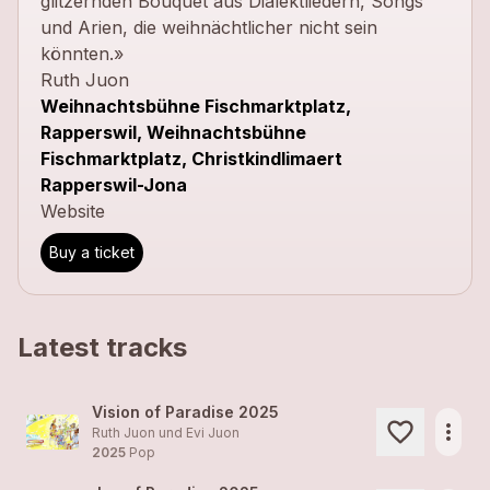
glitzernden Bouquet aus Dialektliedern, Songs
und Arien, die weihnächtlicher nicht sein
könnten.»
Ruth Juon
Weihnachtsbühne Fischmarktplatz,
Rapperswil, Weihnachtsbühne
Fischmarktplatz, Christkindlimaert
Rapperswil-Jona
Website
Buy a ticket
Latest tracks
Vision of Paradise 2025
more_horiz
Ruth Juon und Evi Juon
2025
Pop