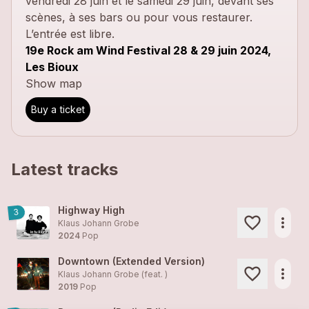
vendredi 28 juin et le samedi 29 juin, devant ses
scènes, à ses bars ou pour vous restaurer.
L’entrée est libre.
19e Rock am Wind Festival 28 & 29 juin 2024,
Les Bioux
Show map
Buy a ticket
Latest tracks
Highway High
3
more_horiz
Klaus Johann Grobe
2024
Pop
Downtown (Extended Version)
more_horiz
Klaus Johann Grobe (feat. )
2019
Pop