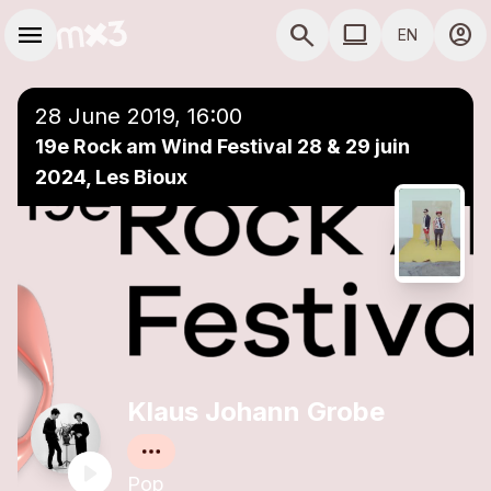
Skip to main content
Main navigation
menu
search
computer
account_circle
EN
close
Add to a playlist
COMPUTER USE D
28 June 2019, 16:00
19e Rock am Wind Festival 28 & 29 juin
2024, Les Bioux
Klaus Johann Grobe
Pop