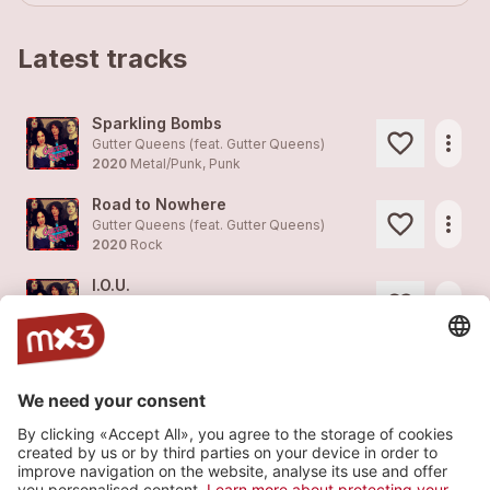
Latest tracks
Sparkling Bombs
more_horiz
Gutter Queens (feat.
Gutter Queens
)
2020
Metal/Punk, Punk
Road to Nowhere
more_horiz
Gutter Queens (feat.
Gutter Queens
)
2020
Rock
I.O.U.
more_horiz
Gutter Queens (feat.
Gutter Queens
)
2020
Metal/Punk, Punk
Teenage Wasteland
more_horiz
Gutter Queens (feat.
Gutter Queens
)
2020
Metal/Punk, Punk
Hot in Hollywood
more_horiz
Gutter Queens (feat.
Gutter Queens
)
2020
Metal/Punk, Punk