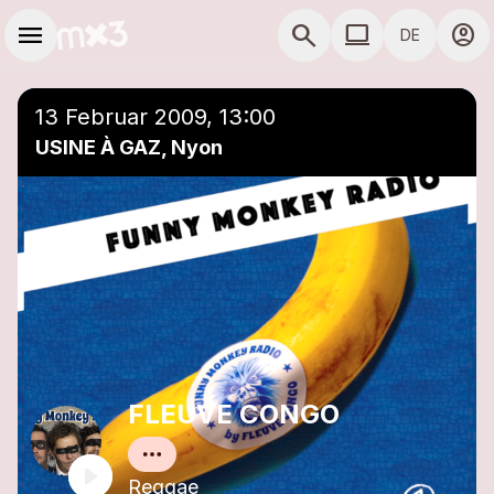
Zum Hauptinhalt springen
Hauptnavigation
menu
search
computer
account_circle
DE
close
Einer Playlist hinzufügen
COMPUTER COMP
13 Februar 2009, 13:00
USINE À GAZ, Nyon
FLEUVE CONGO
Reggae