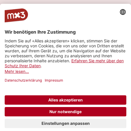
Simona
1
more_horiz
FLEUVE CONGO (feat. )
2020
Reggae
Captain
1
more_horiz
FLEUVE CONGO (feat. )
2020
Reggae
Manifeste
1
more_horiz
FLEUVE CONGO (feat. )
2020
Reggae
Mehr sehen
© 2006-2026 SRG SSR •
Kontakt
•
API
•
Geschäftsbedingungen
•
Datenschutzeinstellungen
trophy
close
Vote für die beste Band der letzten 20 Jahre